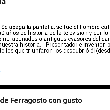
na
Se apaga la pantalla, se fue el hombre ca
60 años de historia de la televisión y por l
o no, abonados o antiguos evasores del ca
nuestra historia. Presentador e inventor,
de los que triunfaron los descubrió él (des
hasta Tullio Solenghi , desde Heather Parisi
Cuccarini), él se descubrió a sí mismo. Su
con que fuera abogado, Baudo (nacido en Mil
io
junio de 1936) no lo contradice, pero solo p
mundo del espectáculo. El primer paso lo 
«Debuté en La conchiglia d’oro, un concur
Palermo: lo presentaba Enzo Tortora. Yo 
pianista, mi primera aparición en público
 de Ferragosto con gusto
licencié en Derecho, pero enseguida llegu
iniciar el camino del espectáculo». Y ahí 