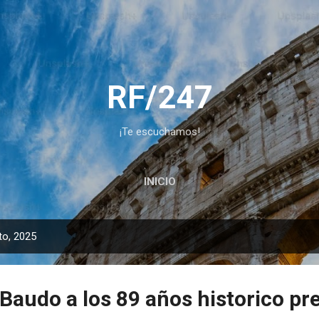
Ir al contenido principal
RF/247
¡Te escuchamos!
INICIO
to, 2025
Baudo a los 89 años historico pr