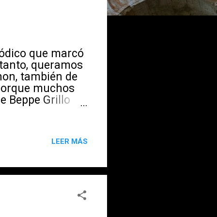
tódico que marcó
o tanto, queramos
non, también de
 porque muchos
de Beppe Grillo
 a Lorella
 padre soñaba
itello el 7 de
LEER MÁS
iensa en el
dio en 1959:
so musical en
estaba como
. Luego me
é a Roma para
empezaron las