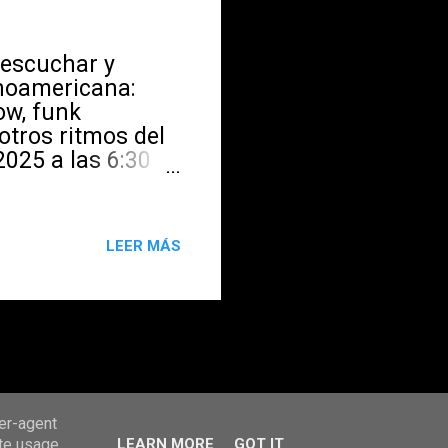
ianista,
ue bien en la
, escuchar y
inoamericana:
ow, funk
otros ritmos del
025 a las 6:30
ovello,
in levantarte de
 todos! Sándwich
LEER MÁS
. Mesa de
WhatsApp al 353
GMY Música a
ser-agent
ate usage
LEARN MORE
GOT IT