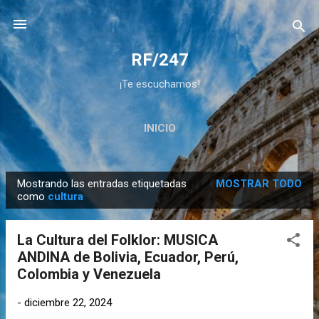
Ir al contenido principal
RF/247
¡Te escuchamos!
INICIO
Mostrando las entradas etiquetadas
MOSTRAR TODO
E
como
cultura
n
t
La Cultura del Folklor: MUSICA
r
ANDINA de Bolivia, Ecuador, Perú,
a
Colombia y Venezuela
d
a
-
diciembre 22, 2024