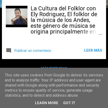
s
La Cultura del Folklor con
Ely Rodriguez, El folklor de
la música de los Andes,
este género de música se
origina principalmente en
las áreas de los Andes del
Perú, Bolivia; sierras de
Ecuador, noroeste de
LEER MÁS
Publicar un comentario
Argentina, ​norte de Chile​,
región andina de Colombia
y Andes de Venezuela. La
MÁS ENTRADAS
música andina tiene sus
This site uses cookies from Google to deliver its services
orígenes en la música de
and to analyze traffic. Your IP address and user-agent are
los quechuas, aimaras y
shared with Google along with performance and security
otros pueblos de los Andes,
Con la tecnología de Blogger
metrics to ensure quality of service, generate usage
la diversidad lingüística,
statistics, and to detect and address abuse.
COPYRIGHT © 2024/2057 RADIO FIESTA 24/7. TODOS LOS DERECHOS RESERVADOS.
territorial y nacional
LEARN MORE
GOT IT
existente en 1​2​ en los