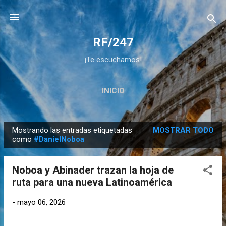
Ir al contenido principal
RF/247
¡Te escuchamos!
INICIO
Mostrando las entradas etiquetadas
MOSTRAR TODO
E
como
#DanielNoboa
n
t
Noboa y Abinader trazan la hoja de
r
ruta para una nueva Latinoamérica
a
d
-
mayo 06, 2026
a