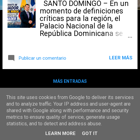
s
SANTO DOMINGO – En un
momento de definiciones
críticas para la región, el
Palacio Nacional de la
República Dominicana se
convirtió esta semana en el
epicentro de la diplomacia
latinoamericana. El
LEER MÁS
Publicar un comentario
encuentro entre el
presidente de Ecuador,
Daniel Noboa, y su
MÁS ENTRADAS
homólogo dominicano, Luis
Abinader, no fue solo una
This site uses cookies from Google to deliver its services
visita de cortesía
and to analyze traffic. Your IP address and user-agent are
protocolaria; fue un
shared with Google along with performance and security
mensaje contundente de
Con la tecnología de Blogger
metrics to ensure quality of service, generate usage
pragmatismo y unidad
statistics, and to detect and address abuse.
COPYRIGHT © 2024/2057 RADIO FIESTA 24/7. TODOS LOS DERECHOS RESERVADOS.
frente a los desafíos que
LEARN MORE
GOT IT
asfixian al continente. Una